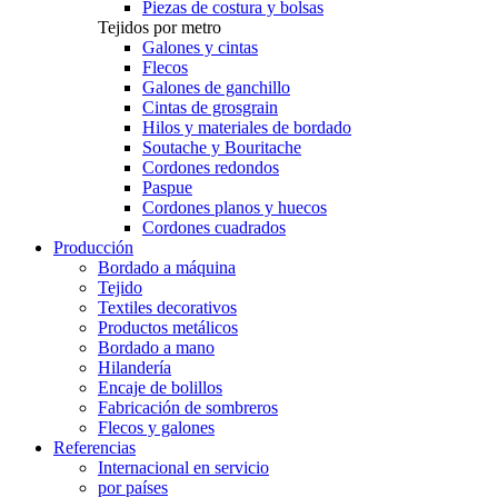
Piezas de costura y bolsas
Tejidos por metro
Galones y cintas
Flecos
Galones de ganchillo
Cintas de grosgrain
Hilos y materiales de bordado
Soutache y Bouritache
Cordones redondos
Paspue
Cordones planos y huecos
Cordones cuadrados
Producción
Bordado a máquina
Tejido
Textiles decorativos
Productos metálicos
Bordado a mano
Hilandería
Encaje de bolillos
Fabricación de sombreros
Flecos y galones
Referencias
Internacional en servicio
por países