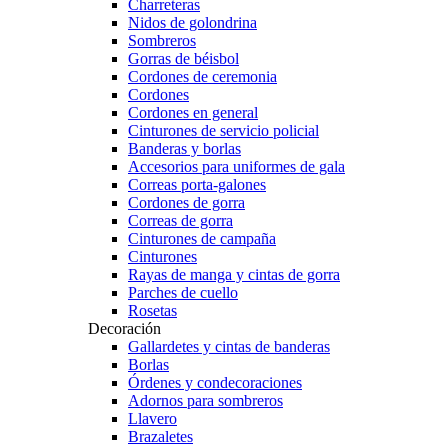
Charreteras
Nidos de golondrina
Sombreros
Gorras de béisbol
Cordones de ceremonia
Cordones
Cordones en general
Cinturones de servicio policial
Banderas y borlas
Accesorios para uniformes de gala
Correas porta-galones
Cordones de gorra
Correas de gorra
Cinturones de campaña
Cinturones
Rayas de manga y cintas de gorra
Parches de cuello
Rosetas
Decoración
Gallardetes y cintas de banderas
Borlas
Órdenes y condecoraciones
Adornos para sombreros
Llavero
Brazaletes