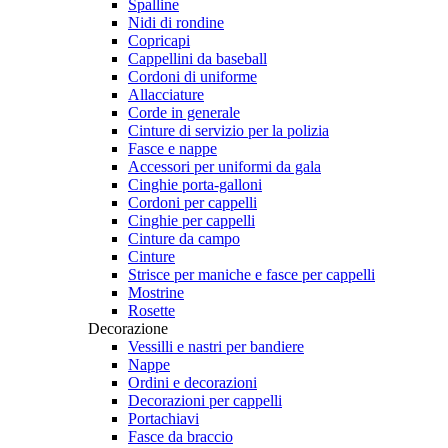
Spalline
Nidi di rondine
Copricapi
Cappellini da baseball
Cordoni di uniforme
Allacciature
Corde in generale
Cinture di servizio per la polizia
Fasce e nappe
Accessori per uniformi da gala
Cinghie porta-galloni
Cordoni per cappelli
Cinghie per cappelli
Cinture da campo
Cinture
Strisce per maniche e fasce per cappelli
Mostrine
Rosette
Decorazione
Vessilli e nastri per bandiere
Nappe
Ordini e decorazioni
Decorazioni per cappelli
Portachiavi
Fasce da braccio