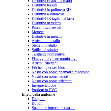
Distintivi ricamati a mano
Distintivi tessuti
Distintivi in polimero 3D
Distintivi a infrarossi
Distintivi IR tagliati al laser
Distintivi in velcro
Passanti scorrevoli
Monete
Distintivi in metallo
Articoli in metallo
Stelle in metallo
Spille e distintivi
Targhette nominative
Fissaggi targhette nominative
Articoli riflettenti
Etichette per taschino
Nastri con nome ricamati a macchina
Nastri con nome tessuti
Nastri con nome riflettenti
Insegne tattiche
Prodotti in PVC
Effetti della uniforme
Dragoni
Bottoni
Spalline e intrecci per spalle