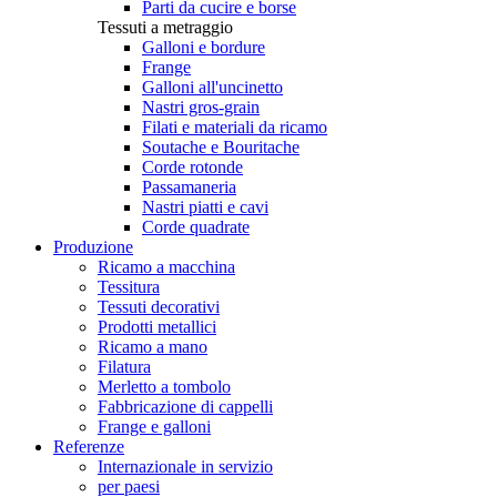
Parti da cucire e borse
Tessuti a metraggio
Galloni e bordure
Frange
Galloni all'uncinetto
Nastri gros-grain
Filati e materiali da ricamo
Soutache e Bouritache
Corde rotonde
Passamaneria
Nastri piatti e cavi
Corde quadrate
Produzione
Ricamo a macchina
Tessitura
Tessuti decorativi
Prodotti metallici
Ricamo a mano
Filatura
Merletto a tombolo
Fabbricazione di cappelli
Frange e galloni
Referenze
Internazionale in servizio
per paesi