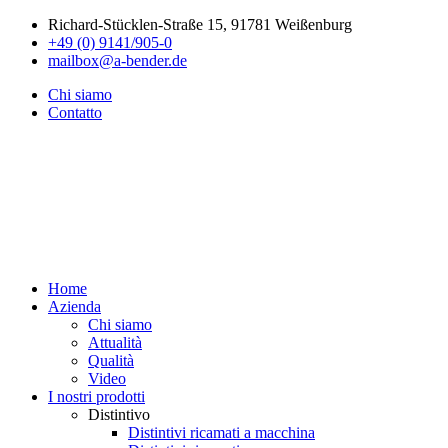
Richard-Stücklen-Straße 15, 91781 Weißenburg
+49 (0) 9141/905-0
mailbox@a-bender.de
Chi siamo
Contatto
Home
Azienda
Chi siamo
Attualità
Qualità
Video
I nostri prodotti
Distintivo
Distintivi ricamati a macchina