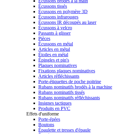
Écussons brodés à la main
Écussons tissés
Écussons en polymère 3D
Écussons infrarouges
Écussons IR découpés au laser
Écussons à velcro
Passants à glisser
Pièces
Écussons en métal
Articles en métal
Étoiles en métal
Épingles et pin's
Plaques nominatives
Fixations plaques nominatives
Articles réfléchissants
Porte-étiquettes de poche poitrine
Rubans nominatifs brodés à la machine
Rubans nominatifs tissés
Rubans nominatifs réfléchissants
Insignes tactiques
Produits en PVC
Effets d'uniforme
Porte-épées
Boutons
Épaulette et tresses d'épaule