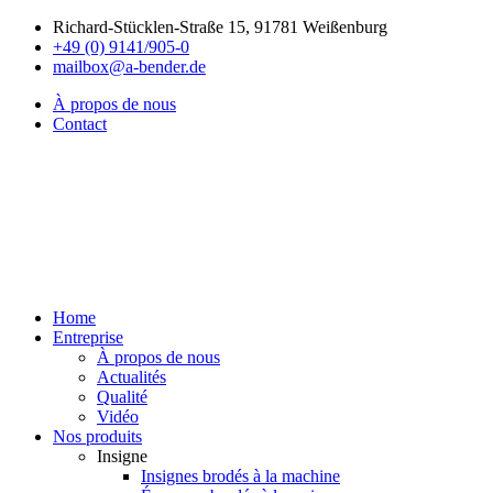
Richard-Stücklen-Straße 15, 91781 Weißenburg
+49 (0) 9141/905-0
mailbox@a-bender.de
À propos de nous
Contact
Home
Entreprise
À propos de nous
Actualités
Qualité
Vidéo
Nos produits
Insigne
Insignes brodés à la machine