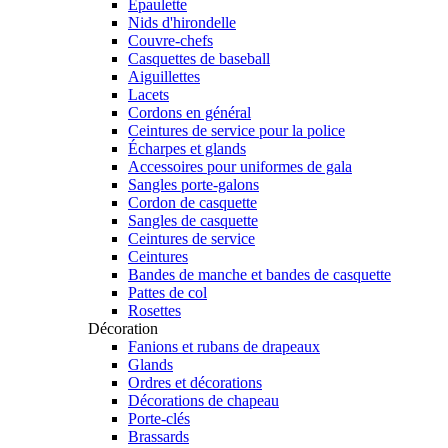
Épaulette
Nids d'hirondelle
Couvre-chefs
Casquettes de baseball
Aiguillettes
Lacets
Cordons en général
Ceintures de service pour la police
Écharpes et glands
Accessoires pour uniformes de gala
Sangles porte-galons
Cordon de casquette
Sangles de casquette
Ceintures de service
Ceintures
Bandes de manche et bandes de casquette
Pattes de col
Rosettes
Décoration
Fanions et rubans de drapeaux
Glands
Ordres et décorations
Décorations de chapeau
Porte-clés
Brassards