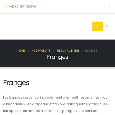
+49 (0) 9141/905-0
HOME
NOS PRODUITS
TISSUS AU MÈTRE
FRANGES
Franges
Franges
Les franges servent principalement à embellir et orner les nids
d'hirondelles, les drapeaux et fanions artistiquement fabriqués,
les épaulettes ornées ainsi que les pompons de ceinture.