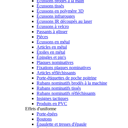
Écussons brodés à la main
Écussons tissés
Écussons en polymère 3D
Écussons infrarouges
Écussons IR découpés au laser
Écussons à velcro
Passants à glisser
Pièces
Écussons en métal
Articles en métal
Étoiles en métal
Épingles et pin's
Plaques nominatives
Fixations plaques nominatives
Articles réfléchissants
Porte-étiquettes de poche poitrine
Rubans nominatifs brodés à la machine
Rubans nominatifs tissés
Rubans nominatifs réfléchissants
Insignes tactiques
Produits en PVC
Effets d'uniforme
Porte-épées
Boutons
Épaulette et tresses d'épaule