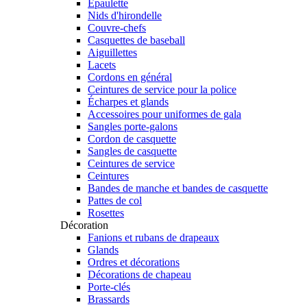
Épaulette
Nids d'hirondelle
Couvre-chefs
Casquettes de baseball
Aiguillettes
Lacets
Cordons en général
Ceintures de service pour la police
Écharpes et glands
Accessoires pour uniformes de gala
Sangles porte-galons
Cordon de casquette
Sangles de casquette
Ceintures de service
Ceintures
Bandes de manche et bandes de casquette
Pattes de col
Rosettes
Décoration
Fanions et rubans de drapeaux
Glands
Ordres et décorations
Décorations de chapeau
Porte-clés
Brassards