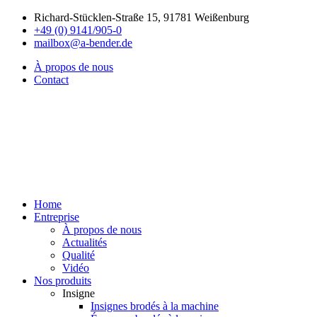
Richard-Stücklen-Straße 15, 91781 Weißenburg
+49 (0) 9141/905-0
mailbox@a-bender.de
À propos de nous
Contact
Home
Entreprise
À propos de nous
Actualités
Qualité
Vidéo
Nos produits
Insigne
Insignes brodés à la machine