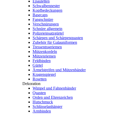
Epauletten
Schwalbennester
Kopfbedeckungen
Basecaps
Fangschnüre
Verschnürungen
Schnüre allgemein
Polizeieinsatzgürtel
Schärpen und Schärpenquasten
Zubehör für Galauniformen
Tressentragriemen
Mützenkordeln
Mützenriemen
Feldbinden
Gürtel
Ärmelstreifen und Mützenbänder
Kragenspiegel
Rosetten
Dekoration
Wimpel und Fahnenbänder
Quasten
Orden und Ehrenzeichen
Hutschmuck
Schlüsselanhänger
Armbinden