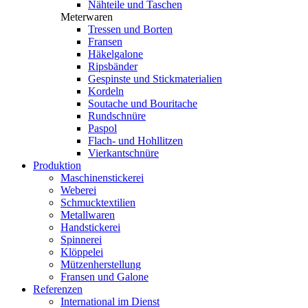
Nähteile und Taschen
Meterwaren
Tressen und Borten
Fransen
Häkelgalone
Ripsbänder
Gespinste und Stickmaterialien
Kordeln
Soutache und Bouritache
Rundschnüre
Paspol
Flach- und Hohllitzen
Vierkantschnüre
Produktion
Maschinenstickerei
Weberei
Schmucktextilien
Metallwaren
Handstickerei
Spinnerei
Klöppelei
Mützenherstellung
Fransen und Galone
Referenzen
International im Dienst