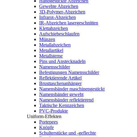
Handgestickte Abzeichen
Gewebte Abzeichen
3D-Polymer-Abzeichen
Infrarot-Abzeichen
IR-Abzeichen lasergeschnitten
Klettabzeichen
Aufschiebeschlaufen
Münzen
Metallabzeichen
Metallartikel
Metallsterne
Pins und Anstecknadeln
Namensschilder
Befestigungen Namensschilder
Reflektierende Artikel
Brusttaschenanhänger
Namensbänder maschinengestickt
Namensbänder gewebt
Namensbänder reflektierend
Taktische Kennzeichen
PVC-Produkte
Uniform-Effekten
Portepees
Knöpfe
Schulterstücke und -geflechte