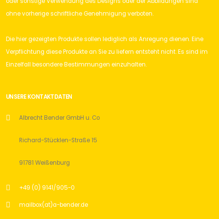
oder sonstige Verwendung des Designs oder der Abbildungen sind
IR-Abzeichen lasergeschnitten
ohne vorherige schriftliche Genehmigung verboten.
ABZEICHEN
Die hier gezeigten Produkte sollen lediglich als Anregung dienen. Eine
Klettabzeichen
Verpflichtung diese Produkte an Sie zu liefern entsteht nicht. Es sind im
ABZEICHEN
Einzelfall besondere Bestimmungen einzuhalten.
Maschinengestickte Abzeichen
ABZEICHEN
UNSERE KONTAKTDATEN
Metallabzeichen
ABZEICHEN
Albrecht Bender GmbH u. Co
Metallartikel
Richard-Stücklen-Straße 15
ABZEICHEN
Metallsterne
91781 Weißenburg
ABZEICHEN
+49 (0) 9141/905-0
Münzen
mailbox(at)a-bender.de
ABZEICHEN