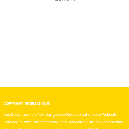
METERWAREN
3D-Polymer-Abzeichen
ABZEICHEN
Aufschiebeschlaufen
ABZEICHEN
Befestigungen Namensschilder
ABZEICHEN
Brusttaschenanhänger
ABZEICHEN
Gewebte Abzeichen
ABZEICHEN
Handgestickte Abzeichen
COPYRIGHT INFORMATIONEN
ABZEICHEN
Das Design und die Abbildungen der Produkte auf unserer Webseite
Infrarot-Abzeichen
unterliegen dem Urheberrechtsgesetz. Vervielfältigungen, Reproduktion
ABZEICHEN