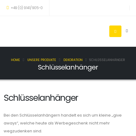
+49 (0) 9141/905-0
HOME
UNSERE PRODUKTE
DEKORATION
SCHLÜSSELANHÄNGER
Schlüsselanhänger
Schlüsselanhänger
Bei den Schlüsselanhängern handelt es sich um kleine „give
aways“, welche heute als Werbegeschenk nicht mehr
wegzudenken sind.